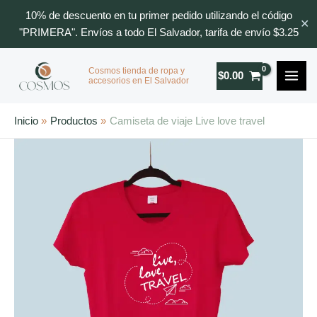
Ir
10% de descuento en tu primer pedido utilizando el código
✕
al
"PRIMERA". Envíos a todo El Salvador, tarifa de envío $3.25
contenido
Cosmos tienda de ropa y
$
0.00
accesorios en El Salvador
Inicio
Productos
Camiseta de viaje Live love travel