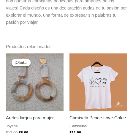
con nuestras camisetas dedicadas para amantes de los
viajes! Cada diseño es una declaración audaz de tu pasión por
explorar el mundo, una forma de expresar sin palabras tu
pasión por viajar.
Productos relacionados
¡Oferta!
¡Oferta!
Aretes largos para mujer
Camiseta Peace-Love-Cofee
Joyeria
Camisetas
El
El
$
12.00
$
8.99
$
11.99