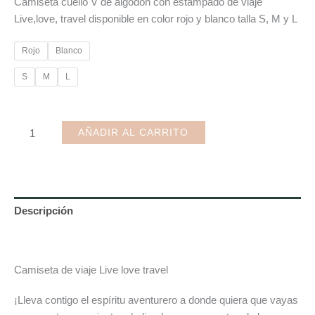
Camiseta cuello V de algodón con estampado de viaje
Live,love, travel disponible en color rojo y blanco talla S, M y L
Rojo
Blanco
S
M
L
Camiseta
AÑADIR AL CARRITO
de
viaje
Live
love
Descripción
travel
cantidad
Información adicional
Camiseta de viaje Live love travel
¡Lleva contigo el espíritu aventurero a donde quiera que vayas